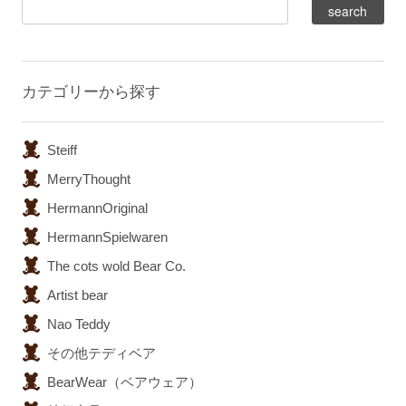
カテゴリーから探す
Steiff
MerryThought
HermannOriginal
HermannSpielwaren
The cots wold Bear Co.
Artist bear
Nao Teddy
その他テディベア
BearWear（ベアウェア）