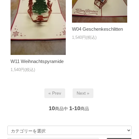
W04 Geschenkeschlitten
1,540円(税込)
W11 Weihnachtspyramide
1,540円(税込)
« Prev
Next »
10
1-10
商品中
商品