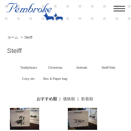
ホーム
>
Steiff
Steiff
Teddybears
Christmas
Animals
Steiff Kids
Cosy etc.
Box & Paper bag
おすすめ順
|
価格順
|
新着順