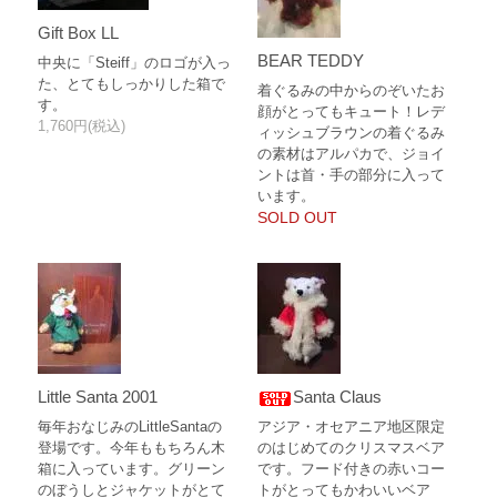
Gift Box LL
BEAR TEDDY
中央に「Steiff」のロゴが入っ
た、とてもしっかりした箱で
着ぐるみの中からのぞいたお
す。
顔がとってもキュート！レデ
1,760円(税込)
ィッシュブラウンの着ぐるみ
の素材はアルパカで、ジョイ
ントは首・手の部分に入って
います。
SOLD OUT
Little Santa 2001
Santa Claus
毎年おなじみのLittleSantaの
アジア・オセアニア地区限定
登場です。今年ももちろん木
のはじめてのクリスマスベア
箱に入っています。グリーン
です。フード付きの赤いコー
のぼうしとジャケットがとて
トがとってもかわいいベア