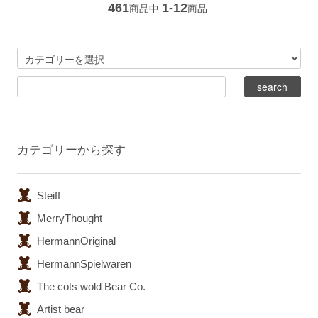
461
1-12
商品中
商品
カテゴリーから探す
Steiff
MerryThought
HermannOriginal
HermannSpielwaren
The cots wold Bear Co.
Artist bear