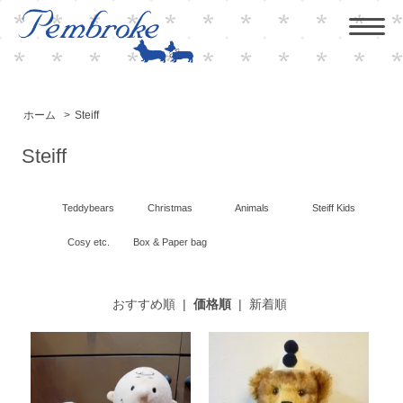
ホーム
>
Steiff
Steiff
Teddybears
Christmas
Animals
Steiff Kids
Cosy etc.
Box & Paper bag
おすすめ順
|
価格順
|
新着順