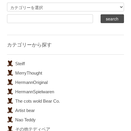
カテゴリーから探す
Steiff
MerryThought
HermannOriginal
HermannSpielwaren
The cots wold Bear Co.
Artist bear
Nao Teddy
その他テディベア