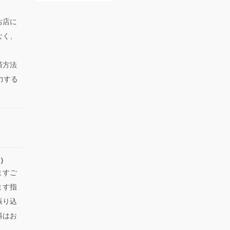
お店に
なく、
済方法
力する
い）
ますご
ます指
振り込
料はお