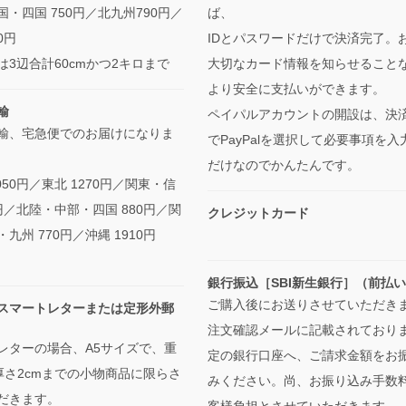
・四国 750円／北九州790円／
ば、
0円
IDとパスワードだけで決済完了。
は3辺合計60cmかつ2キロまで
大切なカード情報を知らせること
より安全に支払いができます。
輸
ペイパルアカウントの開設は、決
輸、宅急便でのお届けになりま
でPayPalを選択して必要事項を入
だけなのでかんたんです。
050円／東北 1270円／関東・信
0円／北陸・中部・四国 880円／関
クレジットカード
九州 770円／沖縄 1910円
銀行振込［SBI新生銀行］（前払
ご購入後にお送りさせていただき
スマートレターまたは定形外郵
注文確認メールに記載されており
レターの場合、A5サイズで、重
定の銀行口座へ、ご請求金額をお
・厚さ2cmまでの小物商品に限らさ
みください。尚、お振り込み手数
だきます。
客様負担とさせていただきます。