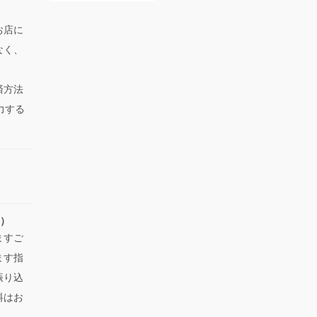
お店に
なく、
済方法
力する
い）
ますご
ます指
振り込
料はお