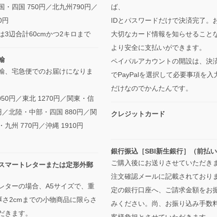
・四国 750円／北九州790円／
ば、
0円
IDとパスワードだけで決済完了。
は3辺合計60cmかつ2キロまで
大切なカード情報を知らせること
より安全に支払いができます。
輸
ペイパルアカウントの開設は、決
輸、宅急便でのお届けになりま
でPayPalを選択して必要事項を入
だけなのでかんたんです。
050円／東北 1270円／関東・信
0円／北陸・中部・四国 880円／関
クレジットカード
九州 770円／沖縄 1910円
銀行振込［SBI新生銀行］（前払
ご購入後にお送りさせていただき
スマートレターまたは定形外郵
注文確認メールに記載されており
レターの場合、A5サイズで、重
定の銀行口座へ、ご請求金額をお
・厚さ2cmまでの小物商品に限らさ
みください。尚、お振り込み手数
だきます。
客様負担とさせていただきます。