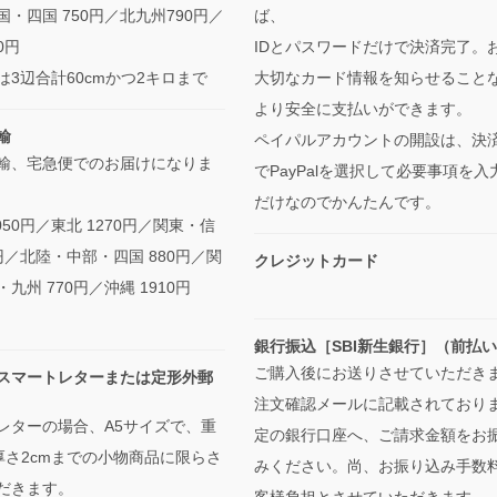
・四国 750円／北九州790円／
ば、
0円
IDとパスワードだけで決済完了。
は3辺合計60cmかつ2キロまで
大切なカード情報を知らせること
より安全に支払いができます。
輸
ペイパルアカウントの開設は、決
輸、宅急便でのお届けになりま
でPayPalを選択して必要事項を入
だけなのでかんたんです。
050円／東北 1270円／関東・信
0円／北陸・中部・四国 880円／関
クレジットカード
九州 770円／沖縄 1910円
銀行振込［SBI新生銀行］（前払
ご購入後にお送りさせていただき
スマートレターまたは定形外郵
注文確認メールに記載されており
レターの場合、A5サイズで、重
定の銀行口座へ、ご請求金額をお
・厚さ2cmまでの小物商品に限らさ
みください。尚、お振り込み手数
だきます。
客様負担とさせていただきます。