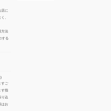
お店に
なく、
済方法
力する
い）
ますご
ます指
振り込
料はお