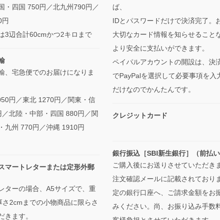
・四国 750円／北九州790円／
ば、
0円
IDとパスワードだけで決済完了。
は3辺合計60cmかつ2キロまで
大切なカード情報を知らせること
より安全に支払いができます。
輸
ペイパルアカウントの開設は、決
輸、宅急便でのお届けになりま
でPayPalを選択して必要事項を入
だけなのでかんたんです。
050円／東北 1270円／関東・信
0円／北陸・中部・四国 880円／関
クレジットカード
九州 770円／沖縄 1910円
銀行振込［SBI新生銀行］（前払
ご購入後にお送りさせていただき
スマートレターまたは定形外郵
注文確認メールに記載されており
レターの場合、A5サイズで、重
定の銀行口座へ、ご請求金額をお
・厚さ2cmまでの小物商品に限らさ
みください。尚、お振り込み手数
だきます。
客様負担とさせていただきます。