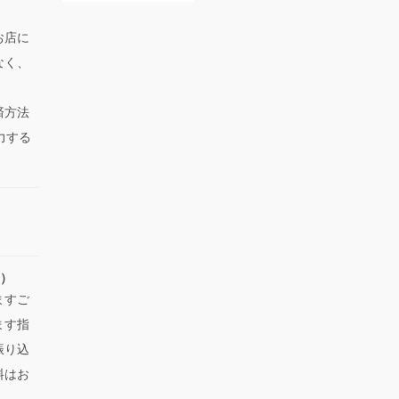
お店に
なく、
済方法
力する
い）
ますご
ます指
振り込
料はお